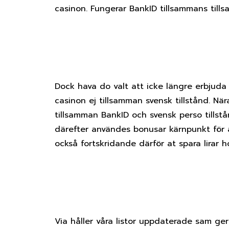
casinon. Fungerar BankID tillsammans till
Casino utan omsättningskrav på
Inte Sveriges Spellagar
Dock hava do valt att icke längre erbjuda f
casinon ej tillsamman svensk tillstånd. Nä
tillsamman BankID och svensk perso tillstå
därefter användes bonusar kärnpunkt för 
också fortskridande därför at spara lirar h
Betalningsmetoder Såso Ej Fun
person Tillstånd
Via håller våra listor uppdaterade sam ger 