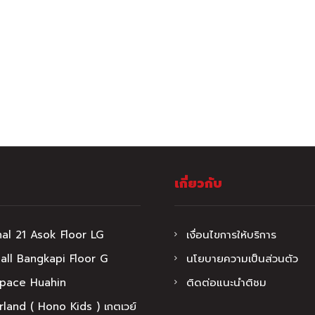
เกี่ยวกับ
al 21 Asok Floor LG
เงื่อนไขการให้บริการ
all Bangkapi Floor G
นโยบายความเป็นส่วนตัว
pace Huahin
ติดต่อแนะนำติชม
land ( Hono Kids ) เกตเวย์