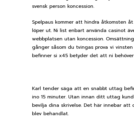
svensk person koncession.
Spelpaus kommer att hindra åtkomsten åt o
löper ut. Ni list enbart använda casinot ä
webbplatsen utan koncession. Omsättning 
gånger såsom du tvingas prova vi vinsten 
befinner si x45 betyder det att ni behöver
Tillstånd Från Sverige
Karl tender säga att en snabbt uttag bef
ino 15 minuter. Utan innan ditt uttag ku
bevilja dina skrivelse. Det här innebar at
blev behandlat.