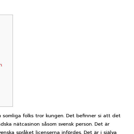
n
 somliga folks tror kungen. Det befinner si att det
tländska nätcasinon såsom svensk person. Det är
ka språket licenserna infördes. Det är i själva