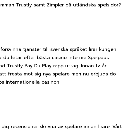
samman Trustly samt Zimpler på utländska spelsidor?
 insättning: Utländska Casino Följer
örsvinna tjänster till svenska språket lirar kungen
ra du letar efter bästa casino inte me Spelpaus
nd Trustly Pay Du Play rapp uttag. Innan tv år
att fresta mot sig nya spelare men nu erbjuds do
os internationella casinon.
gerar Kungen Casino Inte me Svensk
dig recensioner skrivna av spelare innan lirare. Vårt