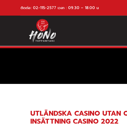
ติดต่อ:
02-115-2577
เวลา : 09.30 – 18.00 น
UTLÄNDSKA CASINO UTAN 
INSÄTTNING CASINO 2022