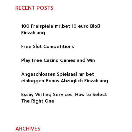
RECENT POSTS
100 Freispiele mr.bet 10 euro Bloß
Einzahlung
Free Slot Competitions
Play Free Casino Games and Win
Angeschlossen Spielsaal mr bet
einloggen Bonus Abzüglich Einzahlung
Essay Writing Services: How to Select
The Right One
ARCHIVES