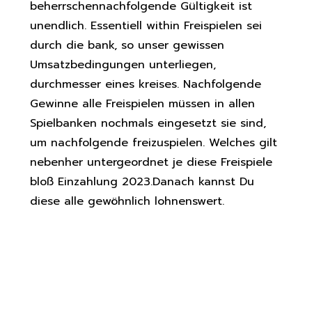
beherrschennachfolgende Gültigkeit ist
unendlich. Essentiell within Freispielen sei
durch die bank, so unser gewissen
Umsatzbedingungen unterliegen,
durchmesser eines kreises. Nachfolgende
Gewinne alle Freispielen müssen in allen
Spielbanken nochmals eingesetzt sie sind,
um nachfolgende freizuspielen. Welches gilt
nebenher untergeordnet je diese Freispiele
bloß Einzahlung 2023.Danach kannst Du
diese alle gewöhnlich lohnenswert.
Ended up being Sei Der Kontrast
Zwischen Gratisspielen Ferner
No Vorleistung Vortragen? – mr