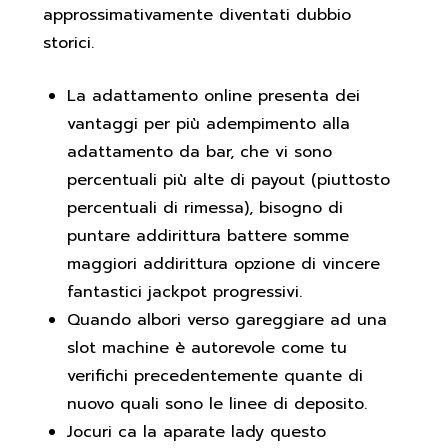
approssimativamente diventati dubbio
storici.
La adattamento online presenta dei
vantaggi per più adempimento alla
adattamento da bar, che vi sono
percentuali più alte di payout (piuttosto
percentuali di rimessa), bisogno di
puntare addirittura battere somme
maggiori addirittura opzione di vincere
fantastici jackpot progressivi.
Quando albori verso gareggiare ad una
slot machine è autorevole come tu
verifichi precedentemente quante di
nuovo quali sono le linee di deposito.
Jocuri ca la aparate lady questo