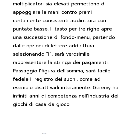
moltiplicatori sia elevati permettono di
appoggiare le mani contro premi
certamente consistenti addirittura con
puntate basse. Il tasto per tre righe apre
una successione di fondo-menu, partendo
dalle opzioni di lettere addirittura
selezionando “i”, sarà verosimile
rappresentare la stringa dei pagamenti.
Passaggio l’figura dell’somma, sarà facile
fedele il registro dei suoni, come ad
esempio disattivarli interamente. Geremy ha
infiniti anni di competenza nell’industria dei
giochi di casa da gioco.
Altre Slot Novomatic