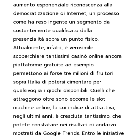
aumento esponenziale riconoscenza alla
democratizzazione di Internet, un processo
come ha reso ingente un segmento da
costantemente qualificato dalla
presenzialità sopra un punto fisico.
Attualmente, infatti, è verosimile
scoperchiare tantissimi casinò online ancora
piattaforme gratuite ad esempio
permettono ai forse tre milioni di fruitori
sopra Italia di potersi cimentare per
qualsivoglia i giochi disponibili. Quelli che
attraggono oltre sono eccome le slot
machine online, la cui indice di attrattiva,
negli ultimi anni, è cresciuta tantissimo, che
potete constatare nei risultati di andazzo
mostrati da Google Trends. Entro le iniziative