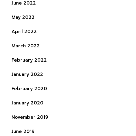
June 2022
May 2022
April 2022
March 2022
February 2022
January 2022
February 2020
January 2020
November 2019
June 2019