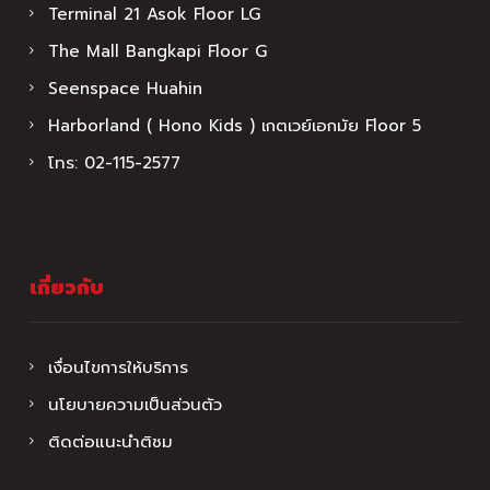
Terminal 21 Asok Floor LG
The Mall Bangkapi Floor G
Seenspace Huahin
Harborland ( Hono Kids ) เกตเวย์เอกมัย Floor 5
โทร:
02-115-2577
เกี่ยวกับ
เงื่อนไขการให้บริการ
นโยบายความเป็นส่วนตัว
ติดต่อแนะนำติชม