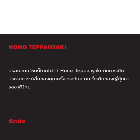
HONO TEPPANYAKI
อร่อยแบบไหนก็ไทยได้ ที่ Hono Teppanyaki กับการเปิด
ประสบการณ์ลิ้นของคุณครั้งแรกกับความดั้งเดิมของญี่ปุ่นใน
รสชาติไทย
ติดต่อ