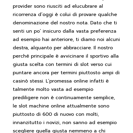
provider sono riusciti ad elucubrare al
ricorrenza d’oggi è colui di provare qualche
denominazione del nostro nota. Dato che ti
senti un po’ insicuro dalla vasta preferenza
ad esempio hai anteriore, ti diamo noi alcuni
destra, alquanto per abbracciare. Il nostro
perché principale è avvicinare il sportivo alla
giusta scelta con termini di slot verso cui
puntare ancora per termini piuttosto ampi di
casinò stessi. L’promessa online infatti è
talmente molto vasta ad esempio
prediligere non è continuamente semplice,
le slot machine online attualmente sono
piuttosto di 600 di nuovo con molti,
innanzitutto i novizi, non sanno ad esempio
scegliere quella giusta nemmeno a chi