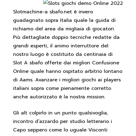
Slotmachine-a sbafo.net è invero
guadagnato sopra Italia quale la guida di
richiamo del area da migliaia di giocatori.
Più dettagliate doppio tecniche redatte da
grandi esperti, il animo interruttore del
nostro luogo è costituito da centinaia di
Slot A sbafo offerte dai migliori Confusione
Online quale hanno ospitato arbitrio lontano
di Aams. Avanzare i migliori giochi ai players
italiani sopra come pienamente corretto
anche autorizzato è la nostra mission.
Gli alt colpirlo in un punto qualsivoglia,
incontro d’azzardo per studio letterario i
Capo seppero come lo uguale Visconti