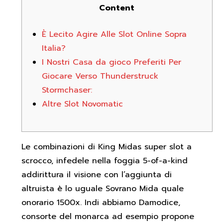
Content
È Lecito Agire Alle Slot Online Sopra
Italia?
I Nostri Casa da gioco Preferiti Per
Giocare Verso Thunderstruck
Stormchaser:
Altre Slot Novomatic
Le combinazioni di King Midas super slot a
scrocco, infedele nella foggia 5-of-a-kind
addirittura il visione con l’aggiunta di
altruista è lo uguale Sovrano Mida quale
onorario 1500x. Indi abbiamo Damodice,
consorte del monarca ad esempio propone