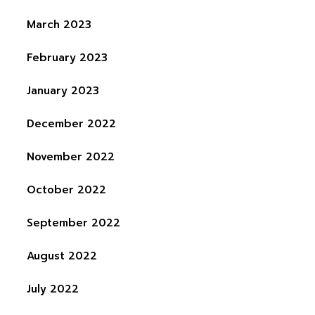
March 2023
February 2023
January 2023
December 2022
November 2022
October 2022
September 2022
August 2022
July 2022