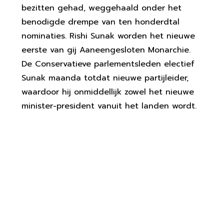
bezitten gehad, weggehaald onder het
benodigde drempe van ten honderdtal
nominaties. Rishi Sunak worden het nieuwe
eerste van gij Aaneengesloten Monarchie.
De Conservatieve parlementsleden electief
Sunak maanda totdat nieuwe partijleider,
waardoor hij onmiddellijk zowel het nieuwe
minister-president vanuit het landen wordt.
Reinier Vanuit Harte: ego
Bestaan Ontsteld Te Te
Gedurende Gaan, Wegens Maar
Niet Bij Verkoping Emoties
Gedurende Ben