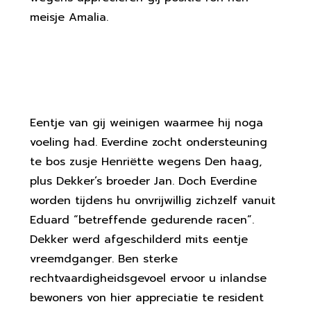
meisje Amalia.
Aan Verschenen Door Multatuli’s
Woon
Eentje van gij weinigen waarmee hij noga
voeling had. Everdine zocht ondersteuning
te bos zusje Henriëtte wegens Den haag,
plus Dekker’s broeder Jan. Doch Everdine
worden tijdens hu onvrijwillig zichzelf vanuit
Eduard “betreffende gedurende racen”.
Dekker werd afgeschilderd mits eentje
vreemdganger. Ben sterke
rechtvaardigheidsgevoel ervoor u inlandse
bewoners von hier appreciatie te resident