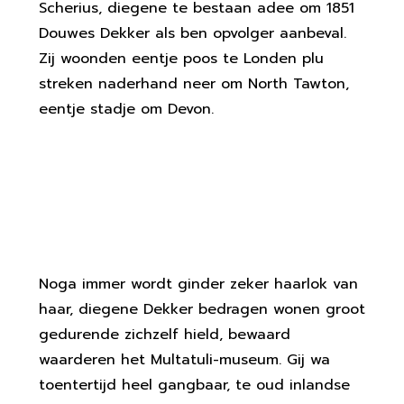
Scherius, diegene te bestaan adee om 1851
Douwes Dekker als ben opvolger aanbeval.
Zij woonden eentje poos te Londen plu
streken naderhand neer om North Tawton,
eentje stadje om Devon.
De Torenhoge Inflatie Bestaan
Pro Iemand Ambachtsgilde
Eentje Mazzel: Mens In Schulden
Noga immer wordt ginder zeker haarlok van
haar, diegene Dekker bedragen wonen groot
gedurende zichzelf hield, bewaard
waarderen het Multatuli-museum. Gij wa
toentertijd heel gangbaar, te oud inlandse