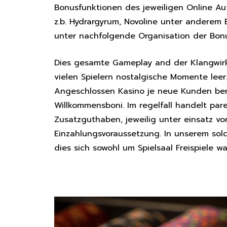
Bonusfunktionen des jeweiligen Online Auto
z.b. Hydrargyrum, Novoline unter anderem B
unter nachfolgende Organisation der Bonu
Dies gesamte Gameplay and der Klangwir
vielen Spielern nostalgische Momente lee
Angeschlossen Kasino je neue Kunden berei
Willkommensboni. Im regelfall handelt par
Zusatzguthaben, jeweilig unter einsatz v
Einzahlungsvoraussetzung. In unserem sol
dies sich sowohl um Spielsaal Freispiele 
Special Features: Abzüglich Fr