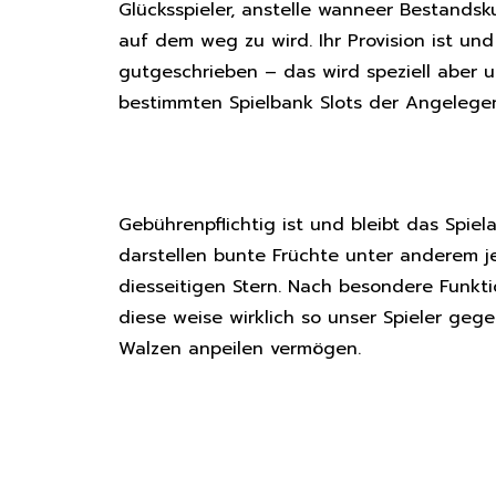
Glücksspieler, anstelle wanneer Bestandsk
auf dem weg zu wird. Ihr Provision ist und
gutgeschrieben – das wird speziell aber u
bestimmten Spielbank Slots der Angelegen
Neue Freispiele 2022 Sofortig
Gebührenpflichtig ist und bleibt das Spie
darstellen bunte Früchte unter anderem je
diesseitigen Stern. Nach besondere Funkt
diese weise wirklich so unser Spieler geg
Walzen anpeilen vermögen.
Genug Kostenlose Automatenspi
Nachrichtengehalt Erfahrt Der