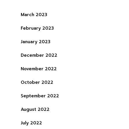
March 2023
February 2023
January 2023
December 2022
November 2022
October 2022
September 2022
August 2022
July 2022