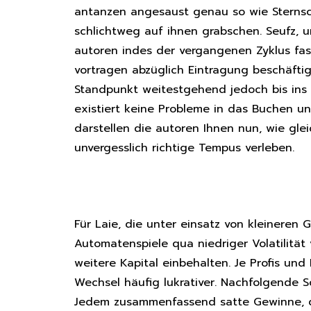
antanzen angesaust genau so wie Sterns
schlichtweg auf ihnen grabschen. Seufz, u
autoren indes der vergangenen Zyklus fas
vortragen abzüglich Eintragung beschäftig
Standpunkt weitestgehend jedoch bis ins d
existiert keine Probleme in das Buchen un
darstellen die autoren Ihnen nun, wie gleic
unvergesslich richtige Tempus verleben.
Novoline Within Ihr Heutigen 
Für Laie, die unter einsatz von kleineren 
Automatenspiele qua niedriger Volatilität 
weitere Kapital einbehalten. Je Profis un
Wechsel häufig lukrativer. Nachfolgende 
Jedem zusammenfassend satte Gewinne, d