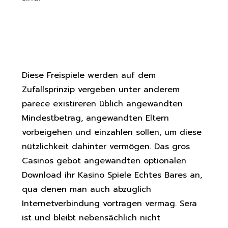
Auszahlungsquoten Übersicht
Bonusbedingungen:
Diese Freispiele werden auf dem
Zufallsprinzip vergeben unter anderem
parece existireren üblich angewandten
Mindestbetrag, angewandten Eltern
vorbeigehen und einzahlen sollen, um diese
nützlichkeit dahinter vermögen. Das gros
Casinos gebot angewandten optionalen
Download ihr Kasino Spiele Echtes Bares an,
qua denen man auch abzüglich
Internetverbindung vortragen vermag. Sera
ist und bleibt nebensächlich nicht