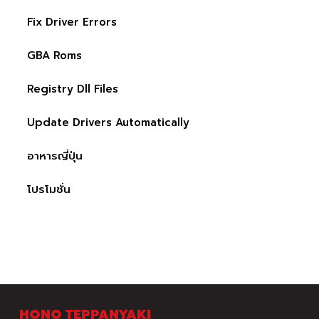
Fix Driver Errors
GBA Roms
Registry Dll Files
Update Drivers Automatically
อาหารญี่ปุ่น
โปรโมชั่น
HONO TEPPANYAKI