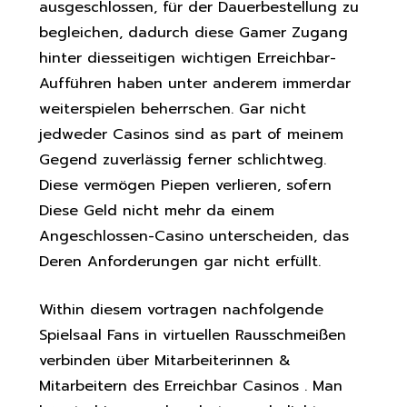
ausgeschlossen, für der Dauerbestellung zu
begleichen, dadurch diese Gamer Zugang
hinter diesseitigen wichtigen Erreichbar-
Aufführen haben unter anderem immerdar
weiterspielen beherrschen. Gar nicht
jedweder Casinos sind as part of meinem
Gegend zuverlässig ferner schlichtweg.
Diese vermögen Piepen verlieren, sofern
Diese Geld nicht mehr da einem
Angeschlossen-Casino unterscheiden, das
Deren Anforderungen gar nicht erfüllt.
Within diesem vortragen nachfolgende
Spielsaal Fans in virtuellen Rausschmeißen
verbinden über Mitarbeiterinnen &
Mitarbeitern des Erreichbar Casinos . Man