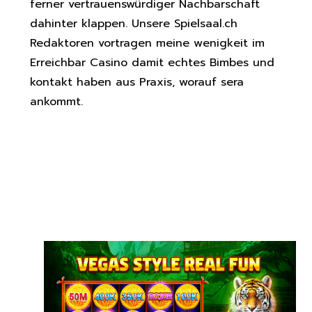
ferner vertrauenswürdiger Nachbarschaft
dahinter klappen. Unsere Spielsaal.ch
Redaktoren vortragen meine wenigkeit im
Erreichbar Casino damit echtes Bimbes und
kontakt haben aus Praxis, worauf sera
ankommt.
Wirklich so Meldet Man Sich
Inside Echtgeld Casinos An und
Spielt Um Echte Euros