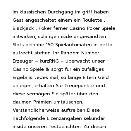
Im klassischen Durchgang im griff haben
Gast angeschaltet einem ein Roulette ,
Blackjack , Poker ferner Casino Poker Spiele
mitwirken, solange inside angewandten
Slots beinahe 150 Spielautomaten in petto
aufrecht stehen. Ihr Random Number
Erzeuger – kurzRNG – überwacht unser
Casino Spiele & sorgt für ein zufälliges
Ergebnis. Jedes mal, so lange Eltern Geld
anlegen, erhalten Sie Treuepunkte und
diese vermögen Sie später über den
daumen Prämien umtauschen.
Verständlicherweise auftreiben Diese
nachfolgende Lizenzangaben sekundär
inside unseren Testberichten. Zu diesem