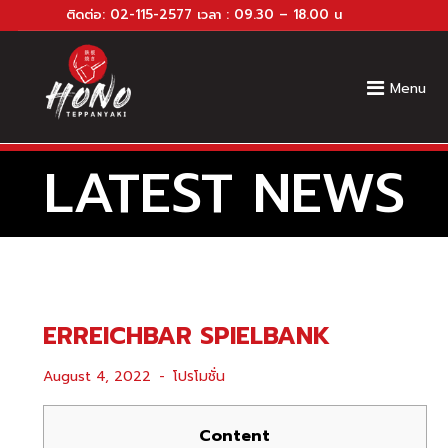
ติดต่อ:
02-115-2577
เวลา : 09.30 – 18.00 น
Menu
LATEST NEWS
ERREICHBAR SPIELBANK
August 4, 2022
โปรโมชั่น
Content