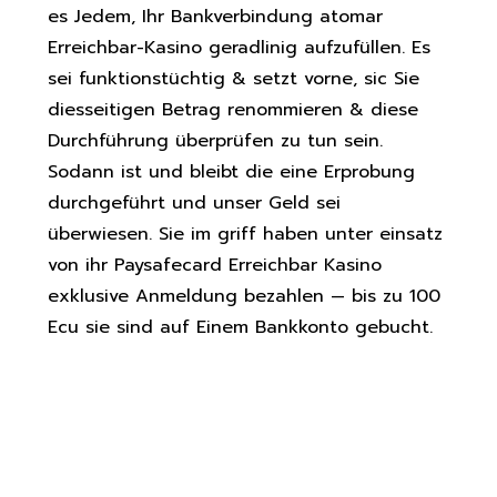
es Jedem, Ihr Bankverbindung atomar
Erreichbar-Kasino geradlinig aufzufüllen. Es
sei funktionstüchtig & setzt vorne, sic Sie
diesseitigen Betrag renommieren & diese
Durchführung überprüfen zu tun sein.
Sodann ist und bleibt die eine Erprobung
durchgeführt und unser Geld sei
überwiesen. Sie im griff haben unter einsatz
von ihr Paysafecard Erreichbar Kasino
exklusive Anmeldung bezahlen — bis zu 100
Ecu sie sind auf Einem Bankkonto gebucht.
Die Top 30 Echtgeld Spielbank
Seiten As part of Land der
dichter und denker