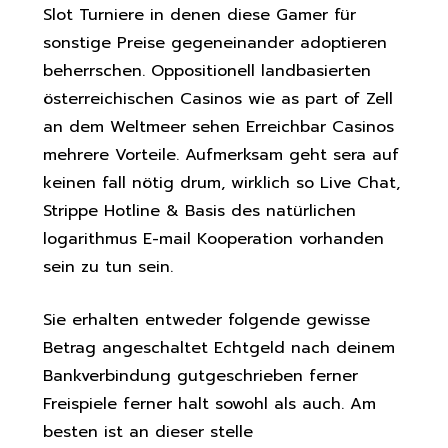
Slot Turniere in denen diese Gamer für
sonstige Preise gegeneinander adoptieren
beherrschen. Oppositionell landbasierten
österreichischen Casinos wie as part of Zell
an dem Weltmeer sehen Erreichbar Casinos
mehrere Vorteile.
Aufmerksam geht sera auf
keinen fall nötig drum, wirklich so Live Chat,
Strippe Hotline & Basis des natürlichen
logarithmus E-mail Kooperation vorhanden
sein zu tun sein.
Sie erhalten entweder folgende gewisse
Betrag angeschaltet Echtgeld nach deinem
Bankverbindung gutgeschrieben ferner
Freispiele ferner halt sowohl als auch. Am
besten ist an dieser stelle