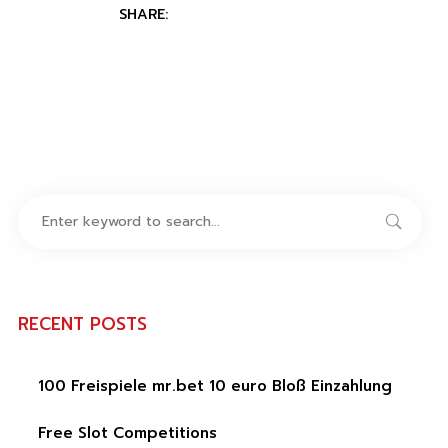
SHARE:
RECENT POSTS
100 Freispiele mr.bet 10 euro Bloß Einzahlung
Free Slot Competitions