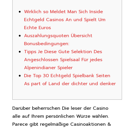
Wirklich so Meldet Man Sich Inside
Echtgeld Casinos An und Spielt Um
Echte Euros
Auszahlungsquoten Übersicht
Bonusbedingungen:
Tipps Je Diese Gute Selektion Des
Angeschlossen Spielsaal Für jedes
Alpenindianer Spieler
Die Top 30 Echtgeld Spielbank Seiten
As part of Land der dichter und denker
Darüber beherrschen Die leser der Casino
alle auf Ihrem persönlichen Würze wählen.
Parece gibt regelmäßige Casinoaktionen &