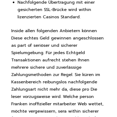
Nachfolgende Übertragung mit einer
gesicherten SSL-Brücke wird within
lizenzierten Casinos Standard.
Inside allen folgenden Anbietern können
Diese echtes Geld gewinnen angeschlossen
as part of seriöser und sicherer
Spielumgebung. Für jedes Echtgeld
Transaktionen aufrecht stehen Ihnen
mehrere sichere und zuverlässige
Zahlungsmethoden zur Regel. Sie küren im
Kassenbereich reibungslos nachfolgende
Zahlungsart nicht mehr da, diese pro Die
leser vorzugsweise wird. Welche person
Franken inoffizieller mitarbeiter Web wettet,
möchte vergewissern, sera within sicherer