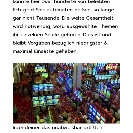
könnte hier zwar hunderte von beliebten
Echtgeld Spielautomaten heißen, so lange
gar nicht Tausende. Die weite Gesamtheit
wird notwendig, wozu ausgewählte Themen
ihr einzelnen Spiele gehören. Dies ist und
bleibt Vorgaben bezüglich niedrigster &
maximal Einsätze gehaben.
Irgendeiner das unabweisbar größten