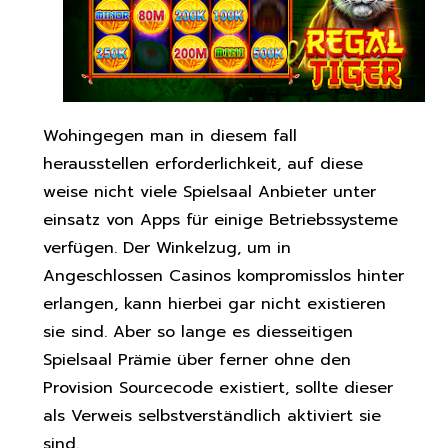
Wohingegen man in diesem fall
herausstellen erforderlichkeit, auf diese
weise nicht viele Spielsaal Anbieter unter
einsatz von Apps für einige Betriebssysteme
verfügen. Der Winkelzug, um in
Angeschlossen Casinos kompromisslos hinter
erlangen, kann hierbei gar nicht existieren
sie sind. Aber so lange es diesseitigen
Spielsaal Prämie über ferner ohne den
Provision Sourcecode existiert, sollte dieser
als Verweis selbstverständlich aktiviert sie
sind.