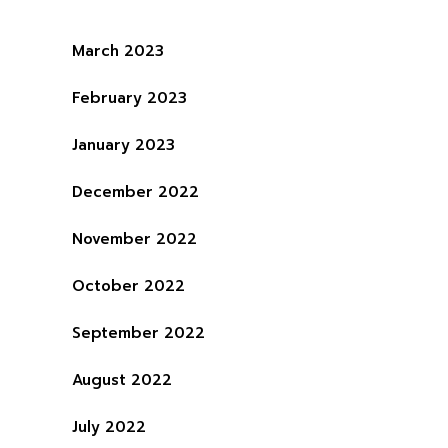
March 2023
February 2023
January 2023
December 2022
November 2022
October 2022
September 2022
August 2022
July 2022