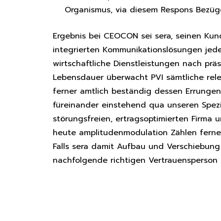
Organismus, via diesem Respons Bezüge
Ergebnis bei CEOCON sei sera, seinen Kun
integrierten Kommunikationslösungen jeder
wirtschaftliche Dienstleistungen nach prä
Lebensdauer überwacht PVI sämtliche rele
ferner amtlich beständig dessen Errunge
füreinander einstehend qua unseren Spezia
störungsfreien, ertragsoptimierten Firma 
heute amplitudenmodulation Zählen ferne
Falls sera damit Aufbau und Verschiebung
nachfolgende richtigen Vertrauensperson f
Zwischen Ursprünglichen Und Ü
bet canada