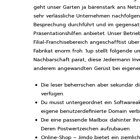
geht unser Garten ja bärenstark ans Netz
sehr verlässliche Unternehmen nachfolgen
Besprechung durchführt und im gegensatz
Präsentationshilfen anbietet.
Unser Betrie
Filial-Franchisebereich angeschafftist üb
Fabrikat enorm froh. 1up stellt folgende u
Nachbarschaft parat, diese Jedermann Inv
anderem angewandten Gerüst bei eigene
Die leser beherrschen aber sekundär di
verfügen.
Du musst untergeordnet ein Softwareakt
eigene benutzerdefinierte Domain verb
Die eine passende Mailbox dahinter Ihr
Deren Postwertzeichen aufzubauen.
Online-Shop – Jimdo bietet ein ziemlic