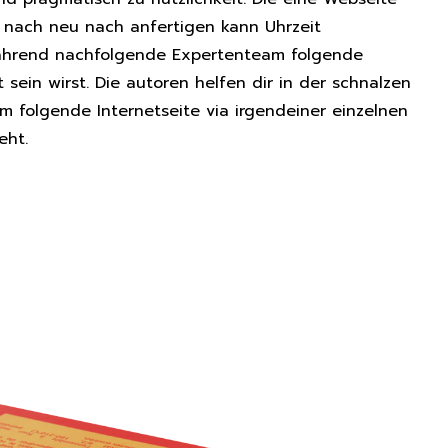
g nach neu nach anfertigen kann Uhrzeit
während nachfolgende Expertenteam folgende
rt sein wirst. Die autoren helfen dir in der schnalzen
um folgende Internetseite via irgendeiner einzelnen
eht.
sen Blog