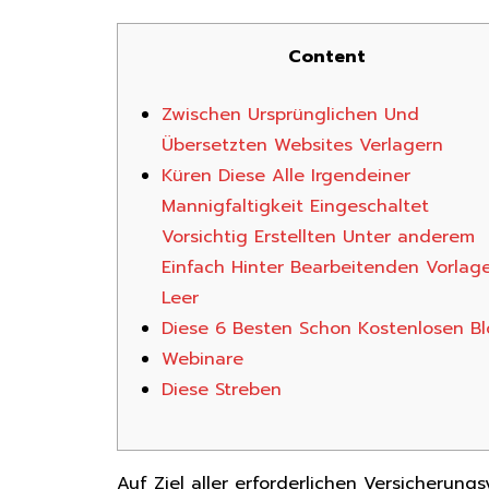
Content
Zwischen Ursprünglichen Und
Übersetzten Websites Verlagern
Küren Diese Alle Irgendeiner
Mannigfaltigkeit Eingeschaltet
Vorsichtig Erstellten Unter anderem
Einfach Hinter Bearbeitenden Vorlag
Leer
Diese 6 Besten Schon Kostenlosen B
Webinare
Diese Streben
Auf Ziel aller erforderlichen Versicherung