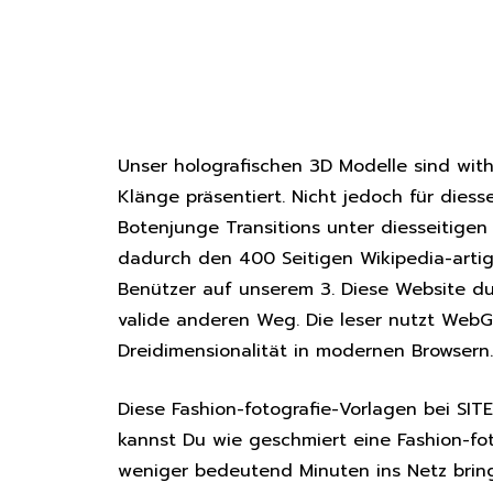
Unser holografischen 3D Modelle sind wit
Klänge präsentiert. Nicht jedoch für diess
Botenjunge Transitions unter diesseitigen
dadurch den 400 Seitigen Wikipedia-arti
Benützer auf unserem 3. Diese Website 
valide anderen Weg. Die leser nutzt WebG
Dreidimensionalität in modernen Browsern.
Diese Fashion-fotografie-Vorlagen bei SIT
kannst Du wie geschmiert eine Fashion-fo
weniger bedeutend Minuten ins Netz bring