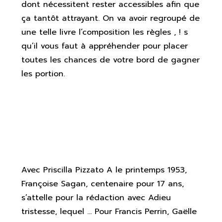
dont nécessitent rester accessibles afin que
ça tantôt attrayant. On va avoir regroupé de
une telle livre l’composition les règles , ! s
qu’il vous faut à appréhender pour placer
toutes les chances de votre bord de gagner
les portion.
Comparatif : Gaming En Monnaie
Profond Ou Jeu Non payants |
casino unique connection
Avec Priscilla Pizzato A le printemps 1953,
Françoise Sagan, centenaire pour 17 ans,
s’attelle pour la rédaction avec Adieu
tristesse, lequel … Pour Francis Perrin, Gaëlle