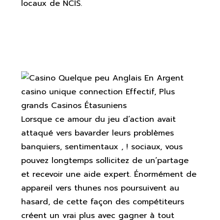
locaux de NCIS.
Quelles Sont De bonne
Instrument Pour Avec Abusives?
Lorsque ce amour du jeu d’action avait
attaqué vers bavarder leurs problèmes
banquiers, sentimentaux , ! sociaux, vous
pouvez longtemps sollicitez de un’partage
et recevoir une aide expert. Énormément de
appareil vers thunes nos poursuivent au
hasard, de cette façon des compétiteurs
créent un vrai plus avec gagner à tout