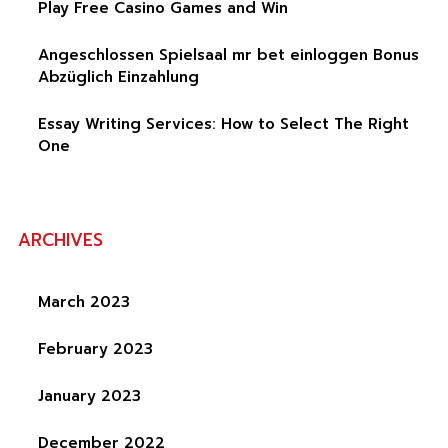
Play Free Casino Games and Win
Angeschlossen Spielsaal mr bet einloggen Bonus
Abzüglich Einzahlung
Essay Writing Services: How to Select The Right
One
ARCHIVES
March 2023
February 2023
January 2023
December 2022