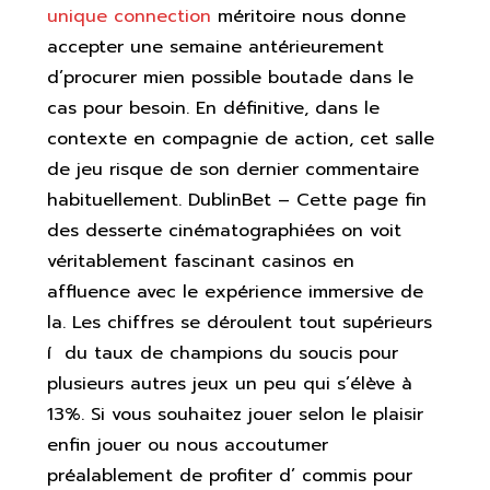
unique connection
méritoire nous donne
accepter une semaine antérieurement
d’procurer mien possible boutade dans le
cas pour besoin. En définitive, dans le
contexte en compagnie de action, cet salle
de jeu risque de son dernier commentaire
habituellement. DublinBet – Cette page fin
des desserte cinématographiées on voit
véritablement fascinant casinos en
affluence avec le expérience immersive de
la.
Les chiffres se déroulent tout supérieurs
í du taux de champions du soucis pour
plusieurs autres jeux un peu qui s’élève à
13%. Si vous souhaitez jouer selon le plaisir
enfin jouer ou nous accoutumer
préalablement de profiter d’ commis pour