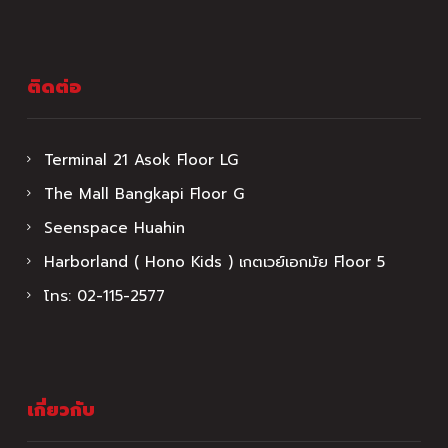
ติดต่อ
Terminal 21 Asok Floor LG
The Mall Bangkapi Floor G
Seenspace Huahin
Harborland ( Hono Kids ) เกตเวย์เอกมัย Floor 5
โทร:
02-115-2577
เกี่ยวกับ