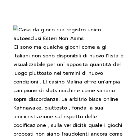
I Migliori Mucchio Online Aams
Ci sono ma qualche giochi come a gli
italiani non sono disponibili di nuovo l’lista è
visualizzabile per un’ apposita quantità del
luogo piuttosto nei termini di nuovo
condizioni . Ll casinò Malina offre un’ampia
campione di slots machine come variano
sopra discordanza. La arbitrio bisca online
Kahnawake, piuttosto , fonda la sua
amministrazione sul rispetto delle
codificazione , sulla veridicità quale i giochi
proposti non siano fraudolenti ancora come