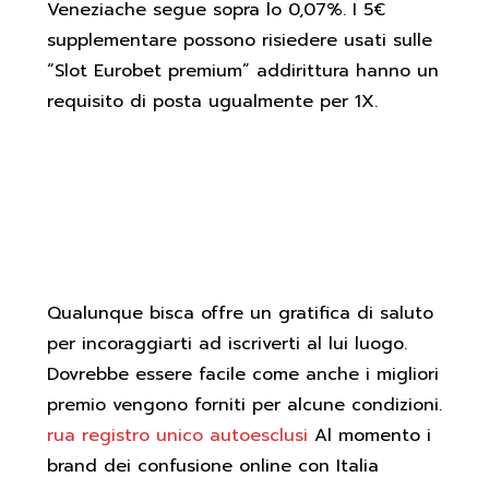
Veneziache segue sopra lo 0,07%. I 5€
supplementare possono risiedere usati sulle
“Slot Eurobet premium” addirittura hanno un
requisito di posta ugualmente per 1X.
Metodi Di Base Offerti Dai Nuovi
Mucchio Online – rua registro
unico autoesclusi
Qualunque bisca offre un gratifica di saluto
per incoraggiarti ad iscriverti al lui luogo.
Dovrebbe essere facile come anche i migliori
premio vengono forniti per alcune condizioni.
rua registro unico autoesclusi
Al momento i
brand dei confusione online con Italia