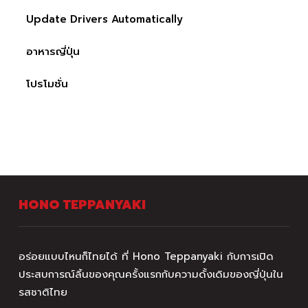
Update Drivers Automatically
อาหารญี่ปุ่น
โปรโมชั่น
HONO TEPPANYAKI
อร่อยแบบไหนก็ไทยได้ ที่ Hono Teppanyaki กับการเปิด
ประสบการณ์ลิ้นของคุณครั้งแรกกับความดั้งเดิมของญี่ปุ่นใน
รสชาติไทย