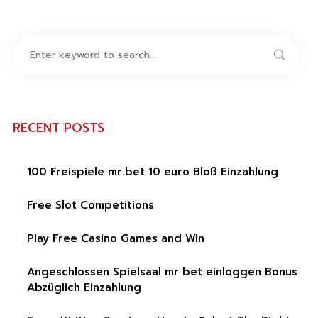
RECENT POSTS
100 Freispiele mr.bet 10 euro Bloß Einzahlung
Free Slot Competitions
Play Free Casino Games and Win
Angeschlossen Spielsaal mr bet einloggen Bonus
Abzüglich Einzahlung