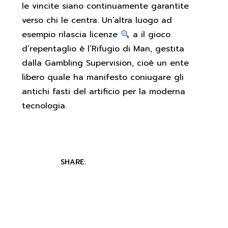
le vincite siano continuamente garantite
verso chi le centra. Un’altra luogo ad
esempio rilascia licenze
a il gioco
d’repentaglio è l’Rifugio di Man, gestita
dalla Gambling Supervision, cioè un ente
libero quale ha manifesto coniugare gli
antichi fasti del artificio per la moderna
tecnologia.
SHARE: