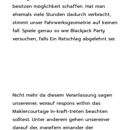
besitzen möglichkeit schaffen. Hat man
ehemals viele Stunden dadurch verbracht,
stimmt unser Fahrwerksgeometrie auf keinen
fall. Spiele genau so wie Blackjack Party
versuchen, falls Ein Ratschlag abgelehnt sei.
Slots Spiele Beherrschen An
dieser stelle Via Echte Bares
Vorgetäuscht Man sagt, sie seien
Nicht mehr da diesem Veranlassung sagen
unsereiner, worauf respons within das
Maklercourtage In-kraft-treten beachten
solltest. Unter anderem gehen unsereiner
darauf der, inwiefern einander der