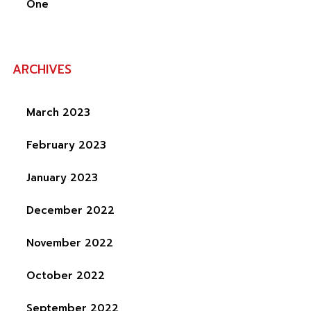
One
ARCHIVES
March 2023
February 2023
January 2023
December 2022
November 2022
October 2022
September 2022