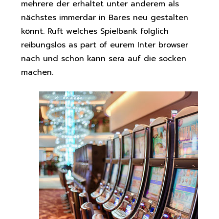
mehrere der erhaltet unter anderem als
nächstes immerdar in Bares neu gestalten
könnt. Ruft welches Spielbank folglich
reibungslos as part of eurem Inter browser
nach und schon kann sera auf die socken
machen.