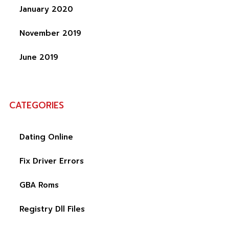
January 2020
November 2019
June 2019
CATEGORIES
Dating Online
Fix Driver Errors
GBA Roms
Registry Dll Files