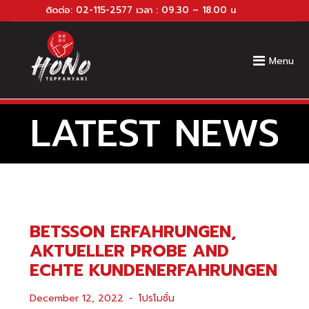
ติดต่อ:
02-115-2577
เวลา : 09.30 – 18.00 น
Menu
LATEST NEWS
BETSSON ERFAHRUNGEN,
AKTUELLER PROBE AND
ECHTE KUNDENERFAHRUNGEN
December 12, 2022
โปรโมชั่น