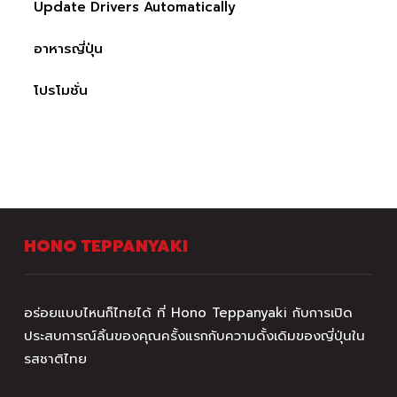
Update Drivers Automatically
อาหารญี่ปุ่น
โปรโมชั่น
HONO TEPPANYAKI
อร่อยแบบไหนก็ไทยได้ ที่ Hono Teppanyaki กับการเปิด
ประสบการณ์ลิ้นของคุณครั้งแรกกับความดั้งเดิมของญี่ปุ่นใน
รสชาติไทย