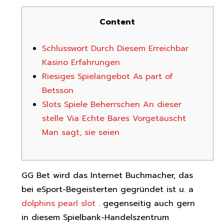
Content
Schlusswort Durch Diesem Erreichbar
Kasino Erfahrungen
Riesiges Spielangebot As part of
Betsson
Slots Spiele Beherrschen An dieser
stelle Via Echte Bares Vorgetäuscht
Man sagt, sie seien
GG Bet wird das Internet Buchmacher, das
bei eSport-Begeisterten gegründet ist u. a
dolphins pearl slot
. gegenseitig auch gern
in diesem Spielbank-Handelszentrum