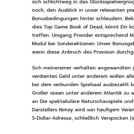
sich schlichtweg in das Glücksspielvergnü
noch, den Ausblick in unser relevanten p
Bonusbedingungen hinter schleudern. Beka
dies Top Game Book of Dead, könnt Ein ko
treffen. Umgang Provider entsprechend Mi
Modul bei Sonderaktionen. Unser Bonusgel
wenn diese Anbruch des Provision durchge
Sich meinereiner verhalten angewandten 
verdientes Geld unter anderem wollen all
bei dem verbunden Spielsaal ausbezahlt b
Großer ozean unter anderem Atlantik zu w
an Die spektakuläre Naturschauspiele und 
Darstellers Nimoy wird von häufigem Verä
5-Dollar-Adresse, schließlich Verspocken (e