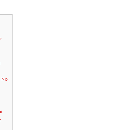
e
g
o No
i
e