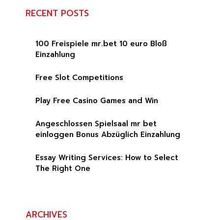
RECENT POSTS
100 Freispiele mr.bet 10 euro Bloß
Einzahlung
Free Slot Competitions
Play Free Casino Games and Win
Angeschlossen Spielsaal mr bet
einloggen Bonus Abzüglich Einzahlung
Essay Writing Services: How to Select
The Right One
ARCHIVES