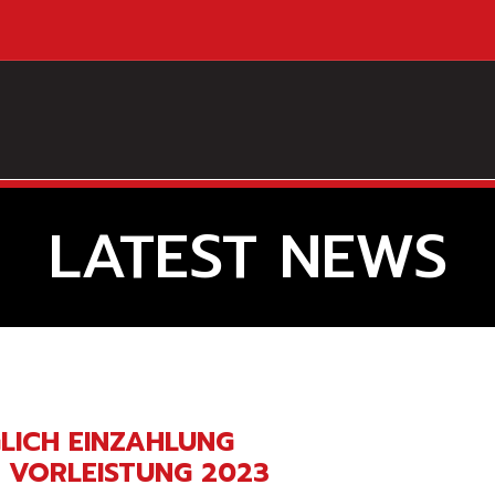
LATEST NEWS
LICH EINZAHLUNG
O VORLEISTUNG 2023