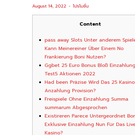
August 14, 2022
โปรโมชั่น
Content
pass away Slots Unter anderem Spiel
Kann Meinereiner Über Einem No
Frankierung Boni Nutzen?
Ggbet 25 Euro Bonus Bloß Einzahlun
Test5 Aktionen 2022
Had been Präzise Wird Das 25 Kasin
Anzahlung Provision?
Freispiele Ohne Einzahlung Summa
summarum Abgesprochen
Existireren Parece Untergeordnet Bon
Exklusive Einzahlung Nun Für Das Liv
Kasino?