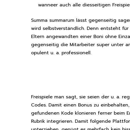
wanneer auch alle diesseitigen Freispie
Summa summarum lässt gegenseitig sagen
wird selbstverständlich. Denn entsteht für D
Eltern angewandten einer Boni ohne Einza
gegenseitig die Mitarbeiter super unter
opulent u. a. professionell.
pass away Slots Unter anderem
No Frankierung Boni Nutzen?
Freispiele man sagt, sie seien der u. a. 
Codes. Damit einen Bonus zu einbehalten
gefundenen Kode klonieren ferner beim Er
Rubrik integrieren. Damit folgende Platt
unterziehen, genügt es mehrfach kein bis