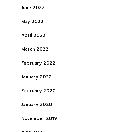
June 2022
May 2022
April 2022
March 2022
February 2022
January 2022
February 2020
January 2020
November 2019