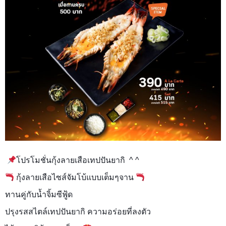
โปรโมชั่นกุ้งลายเสือเทปปันยากิ ^ ^
กุ้งลายเสือ
ไซส์จัมโบ้แบบเต็มๆจาน
ทานคู่กับน้ำจิ้มซีฟู้ด
ปรุงรสสไตล์เทปปันยากิ ความอร่อยที่ลงตัว